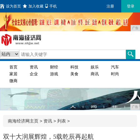
设为首页
加入收藏
手机
注册
登录
广告
首页
资讯
财经
科技
娱乐
汽车
家居
企业
游戏
美食
商讯
时尚
微商
广告
南海经济网主页
>
资讯
> 列表 >
双十大润展辉煌，5载乾辰再起航