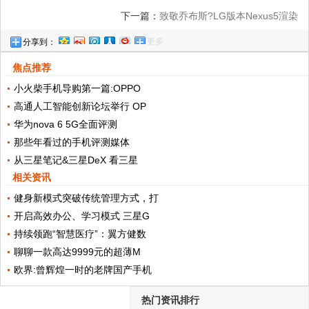
下一篇：
致敬乔布斯?LG版本Nexus5渲染
更多
分享到：
图曝光
焦点推荐
小火柴手机导购第一篇:OPPO
高通人工智能创新论坛举行 OP
华为nova 6 5G全面评测
那些年看过的手机评测媒体
从三星笔记&三星DeX 看三星
相关资讯
健身新模式突破传统管理方式，打
开启高效办公、学习模式 三星G
持续领跑“智慧医疗”：翼方健数
聊聊一款高达9999元的超薄M
欧界:曾辉煌一时的老牌国产手机
热门资讯排行