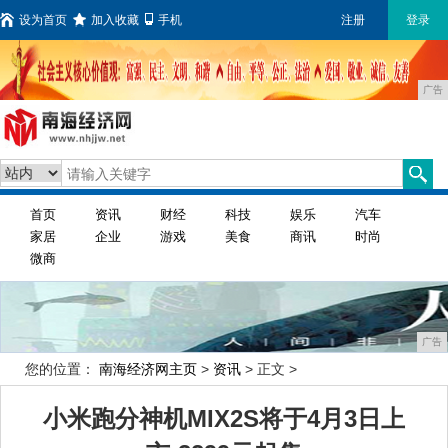
设为首页
加入收藏
手机
注册
登录
广告
首页
资讯
财经
科技
娱乐
汽车
家居
企业
游戏
美食
商讯
时尚
微商
广告
您的位置：
南海经济网主页
>
资讯
> 正文 >
小米跑分神机MIX2S将于4月3日上