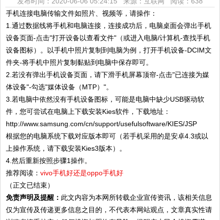
发布时间：2020-06-06 05:24:15 来源：互联网
阅读：638
手机连接电脑传输文件如照片、视频等，请操作：
1.通过数据线将手机和电脑连接，连接成功后，电脑桌面会弹出手机
设备页面-点击"打开设备以查看文件"（或进入电脑/计算机-查找手机
设备图标）。以手机中照片复制到电脑为例，打开手机设备-DCIM文
件夹-将手机中照片复制黏贴到电脑中保存即可。
2.若没有弹出手机设备页面，请下滑手机屏幕顶帘-点击"已连接为媒
体设备"-勾选"媒体设备（MTP）"。
3.若电脑中依然没有手机设备图标，可能是电脑中缺少USB驱动软
件，您可尝试在电脑上下载安装Kies软件，下载地址：
http://www.samsung.com/cn/support/usefulsoftware/KIES/JSP
根据您的电脑系统下载对应版本即可（若手机采用的是安卓4.3或以
上操作系统，请下载安装Kies3版本）。
4.然后重新按照步骤1操作。
推荐阅读：
vivo手机好还是oppo手机好
（正文已结束）
免责声明及提醒：
此文内容为本网所转载企业宣传资讯，该相关信息
仅为宣传及传递更多信息之目的，不代表本网站观点，文章真实性请