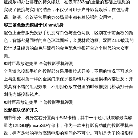
证娱乐和办公讲课的持久续航，在仅有233g的重量的基础上理想的
实现了便携与实用的结合，不仅仅可用于户外影音娱乐，在包括讲
课、路演、会议等常用的办公场景中都有着较强的实用性。
容三基色激光模组于10mm机身
配色上全普激光投影手机拥有白色与金色两款，区别在于前面板的颜
色，背部都是同样的白色玻璃面板；金属材质边框、双面2.5D玻璃的
设计以及经典的白色与流行的金色配色也很符合这个时代的大众审
美。
全普激光投影手机的投影部分采用推拉式开关，不用的情况下可以合
上与边框材质一样的金属门来保护投影镜片不被磨损和内部进灰；开
关具有不错的阻尼效果，不用担心放在包里的时候推拉门松动打开而
划伤内部投影镜片。
投影模块保护开关
细节部分，机身左右分置两个SIM卡槽，其中一个还可以兼容最高容
量达128GB的microSD存储卡，作为一款主打影音功能的投影手机来
说，拥有足够的存放高清电影的空间必不可少。可能是为了给投影模