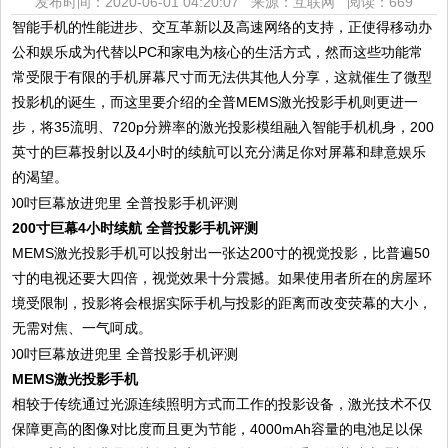
发布时间：2020-06-01 04:20:07 来源：互联网
阅读：669
智能手机的性能进步、交互革新以及高速网络的支持，正使得移动办
公和娱乐成为代替以PC和家电为核心的生活方式，然而这些功能常
常受限于有限的手机屏幕尺寸而无法供其他人分享，这就催生了微型
投影机的诞生，而这里要介绍的全普MEMS激光投影手机则更进一
步，将35流明、720p分辨率的激光投影模组融入智能手机机身，200
英寸的巨幕投射以及4小时的续航可以充分满足你对屏幕和肆意娱乐
的渴望。
200寸巨幕4小时续航 全普投影手机评测
MEMS激光投影手机可以投射出一张达200寸的视觉投影，比普遍50
寸的电视还要大四倍，视觉效果十分震撼。如果使用者所在的房屋环
境受限制，投影将会根据实际手机与投影的距离而改变荧幕的大小，
无需对焦、一气呵成。
MEMS激光投影手机
相较于传统通过光源连续照明方式而工作的投影设备，激光技术不仅
保障更高的图像对比度而且更为节能，4000mAh容量的电池足以保