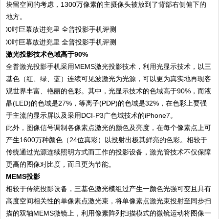
块留空间的考虑，1300万像素的主摄像头被放到了背部右侧偏下的
地方。
激光投影技术色域高于90%
全普激光投影手机采用MEMS激光投影技术，利用光显示技术，以三
基色（红、绿、蓝）连续可见波激光为光源，可以更为真实地再现客
观世界丰富、艳丽的色彩。其中，光显示技术的色域高于90%，而液
晶(LED)的色域是27%，等离子(PDP)的色域是32%，在色彩上要强
于主流的显示屏以及采用DCI-P3广色域技术的iPhone7。
此外，图像信号调制各像素点激光的颜色及亮度，在每个像素点上可
产生1600万种颜色（24位真彩）以投射出极其鲜亮的色彩。相较于
传统通过光源连续照明方式而工作的投影设备，激光管技术不仅保障
更高的图像对比度，而且更为节能。
MEMS投影
相较于传统投影设备，三基色激光模组过产生一颜色光强可变且具有
高度空间相关性的单像素点激光束，将单像素点激光束投射至同步扫
描的双轴MEMS微镜上，利用像素阵列扫描模式的微镜运动将图像一