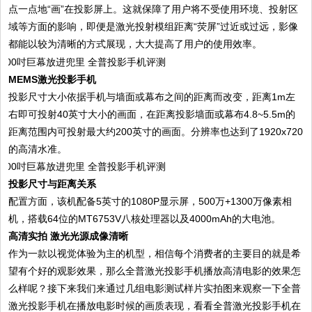
点一点地“画”在投影屏上。这就保障了用户将不受使用环境、投射区
域等方面的影响，即便是激光投射模组距离“荧屏”过近或过远，影像
都能以较为清晰的方式展现，大大提高了用户的使用效率。
MEMS激光投影手机
投影尺寸大小依据手机与墙面或幕布之间的距离而改变，距离1m左
右即可投射40英寸大小的画面，在距离投影墙面或幕布4.8~5.5m的
距离范围内可投射最大约200英寸的画面。分辨率也达到了1920x720
的高清水准。
投影尺寸与距离关系
配置方面，该机配备5英寸的1080P显示屏，500万+1300万像素相
机，搭载64位的MT6753V八核处理器以及4000mAh的大电池。
高清实拍 激光光源成像清晰
作为一款以视觉体验为主的机型，相信每个消费者的主要目的就是希
望有个好的观影效果，那么全普激光投影手机播放高清电影的效果怎
么样呢？接下来我们来通过几组电影测试样片实拍图来观察一下全普
激光投影手机在播放电影时候的画质表现，看看全普激光投影手机在