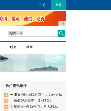
注册
登录
广告
讯
时尚
微商
广告
热门资讯排行
一张显卡比游戏机都贵，为什么这
小米笔记本特惠，i7+16G+
卫星喷淋+自动开门，意大利da