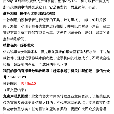
用Any.DO来组织要做的所有事情。使用Any.DO，你可以轻松捕捉到
所有想做的事情并完成它们。它是免费的，而且简单、有趣。
商务相机- 最佳会议培训笔记利器
一款利用拍照和录音进行记录的工具，针对黑板，白板，幻灯片投
影，海报，小册子和各类文件进行拍照，并可以同时录下声音，经过
智能剪裁后就可以保存或者分享。方便你记录会议、培训、课堂的要
点和精彩瞬间。
植物保姆- 我要喝水
俗话说每天要喝8杯水，但是谁又真正的每天都有喝8杯水呀，不过这
款软件，通过记录你喝水的次数，让手机内的植物成长，不喝就会挂
掉哦，超级赞的创意，养成好的生活习惯
我们的微信有海量数码攻略哦！赶紧拿起手机关注我们吧！微信公众
号：zdnrx123
推荐阅读：
索尼hx10
（正文已结束）
免责声明及提醒：
此文内容为本网所转载企业宣传资讯，该相关信息
仅为宣传及传递更多信息之目的，不代表本网站观点，文章真实性请
浏览者慎重核实！任何投资加盟均有风险，提醒广大民众投资需谨