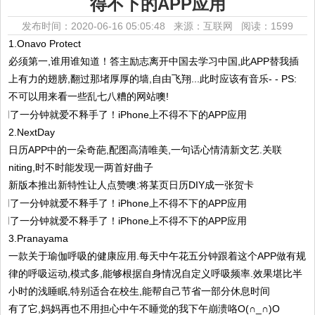
得不下的APP应用
发布时间：2020-06-16 05:05:48 来源：互联网
阅读：1599
1.Onavo Protect
必须第一,谁用谁知道！答主励志离开中国去学习中国,此APP替我插
上有力的翅膀,翻过那堵厚厚的墙,自由飞翔...此时应该有音乐- - PS:
不可以用来看一些乱七八糟的网站噢!
2.NextDay
日历APP中的一朵奇葩,配图高清唯美,一句话心情清新文艺.关联
niting,时不时能发现一两首好曲子
新版本推出新特性让人点赞噢:将某页日历DIY成一张贺卡
3.Pranayama
一款关于瑜伽呼吸的健康应用.每天中午花五分钟跟着这个APP做有规
律的呼吸运动,模式多,能够根据自身情况自定义呼吸频率.效果堪比半
小时的浅睡眠,特别适合在校生,能帮自己节省一部分休息时间
有了它,妈妈再也不用担心中午不睡觉的我下午崩溃咯O(∩_∩)O