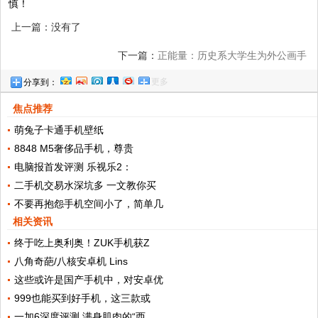
慎！
上一篇：没有了
下一篇：
正能量：历史系大学生为外公画手
更多
分享到：
机说明书
焦点推荐
萌兔子卡通手机壁纸
8848 M5奢侈品手机，尊贵
电脑报首发评测 乐视乐2：
二手机交易水深坑多 一文教你买
不要再抱怨手机空间小了，简单几
相关资讯
终于吃上奥利奥！ZUK手机获Z
八角奇葩/八核安卓机 Lins
这些或许是国产手机中，对安卓优
999也能买到好手机，这三款或
一加6深度评测 满身肌肉的“西