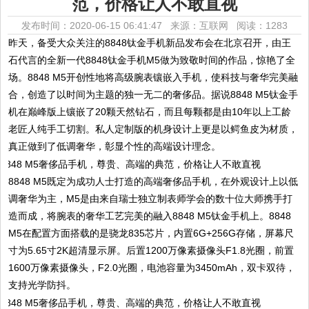
范，价格让人不敢直视
发布时间：2020-06-15 06:41:47 来源：互联网
阅读：1283
昨天，备受大众关注的8848钛金手机新品发布会在北京召开，由王
石代言的全新一代8848钛金手机M5做为致敬时间的作品，惊艳了全
场。8848 M5开创性地将高级腕表镶嵌入手机，使科技与奢华完美融
合，创造了以时间为主题的独一无二的奢侈品。据说8848 M5钛金手
机在巅峰版上镶嵌了20颗天然钻石，而且每颗都是由10年以上工龄
老匠人纯手工切割。私人定制版的机身设计上更是以鳄鱼皮为材质，
真正做到了低调奢华，彰显个性的高端设计理念。
8848 M5既定为成功人士打造的高端奢侈品手机，在外观设计上以低
调奢华为主，M5是由来自瑞士独立制表师学会的数十位大师携手打
造而成，将腕表的奢华工艺完美的融入8848 M5钛金手机上。8848
M5在配置方面搭载的是骁龙835芯片，内置6G+256G存储，屏幕尺
寸为5.65寸2K超清显示屏。后置1200万像素摄像头F1.8光圈，前置
1600万像素摄像头，F2.0光圈，电池容量为3450mAh，双卡双待，
支持光学防抖。