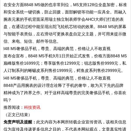
在安全方面8848 M5做的也非常到位，M5支持128位全盘加密，标准
和安全系统一键切换，防止回拨，面部解锁等功能一应具全。而融入
腕表元素的手机背面采用瑞士独立制表师学会AHCI大师们打造的表
盘，在通话过程中能呈现出陀飞轮机芯转动的效果。8848 M5的屏幕
与智能手表类似，左右滑动可更换表盘自定义主题，并可用来提示微
信、来电、短信、邮件等信息。
发布会宣布，8848 M5手机9月1日开始正式发售，价格方面8848 M5
巅峰版售价16999元；尊享版售价12999元；锐志版售价9999元，私
人订制系列的蜥蜴皮系列售价19999元，鳄鱼皮系列售价29999元。
8848产品用腕表的设计理念诠释了手机的奢华，敢为天下先的品牌
精神成为了跨界之作。对于这样高端尊贵的完美奢侈品手机，你喜欢
吗？
推荐阅读：
科技资讯
（正文已结束）
免责声明及提醒：
此文内容为本网所转载企业宣传资讯，该相关信息
仅为宣传及传递更多信息之目的，不代表本网站观点，文章真实性请