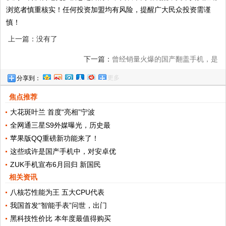
浏览者慎重核实！任何投资加盟均有风险，提醒广大民众投资需谨
慎！
上一篇：没有了
下一篇：
曾经销量火爆的国产翻盖手机，是
更多
分享到：
否换过排线？用过哪一款？
焦点推荐
大花斑叶兰 首度“亮相”宁波
全网通三星S9外媒曝光，历史最
苹果版QQ重磅新功能来了！
这些或许是国产手机中，对安卓优
ZUK手机宣布6月回归 新国民
相关资讯
八核芯性能为王 五大CPU代表
我国首发“智能手表”问世，出门
黑科技性价比 本年度最值得购买