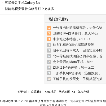
三星最贵手机Galaxy No
智能电视安装什么软件好？必备实
热门资讯排行
一张显卡比游戏机都贵，为什么这
卫星喷淋+自动开门，意大利da
小米笔记本特惠，i7+16G+
动力TURBO凉热感运动凝胶
旧手机回收不求人，回收宝三小时
北斗导航要找回自己的存在感，首
史上最强的Moto手机，Mot
ZUK Z1特色体验：独一无二
一加手机6体验评测：迅猛旗舰，
了解手机的发展史，手机类型的第
关于我们
-
联系我们
-
XML地图
-
网站地图
TXT
-
版权声明
Copyright.2002-2020
南海经济网
版权所有 本网拒绝一切非法行为 欢迎监督举报 如
有错误信息 欢迎纠正