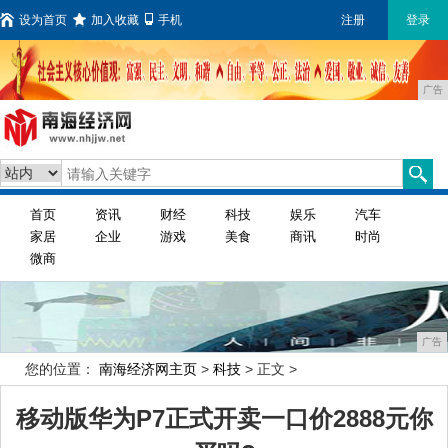
设为首页
加入收藏
手机
注册
登录
广告
首页
资讯
财经
科技
娱乐
汽车
家居
企业
游戏
美食
商讯
时尚
微商
广告
您的位置：
南海经济网主页
>
科技
> 正文 >
移动版华为P7正式开卖一口价2888元你