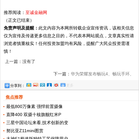
推荐阅读：
至诚金融网
（正文已结束）
免责声明及提醒：
此文内容为本网所转载企业宣传资讯，该相关信息
仅为宣传及传递更多信息之目的，不代表本网站观点，文章真实性请
浏览者慎重核实！任何投资加盟均有风险，提醒广大民众投资需谨
慎！
上一篇：没有了
下一篇：
华为荣耀发布畅玩4、畅玩手环、
更多
分享到：
荣耀6至尊版震撼新品
焦点推荐
最低800万像素 强悍前置摄像
直降400 双摄十核旗舰红米P
三星中国论坛来看,技术创新的变
努比亚Z11mini图赏
大神F1极速版独特工艺保障用户