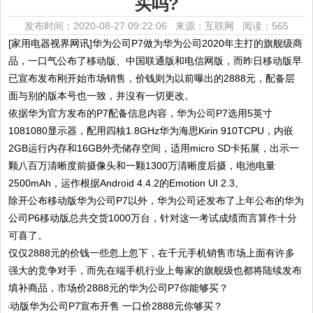
买吗?
发布时间：2020-08-27 09:22:06 来源：互联网
阅读：565
[家用电器视界网讯]华为公司P7做为华为公司2020年主打的旗舰级商
品，一口气公布了移动版、中国联通版和电信网版，而昨日移动版早
已宣布发布刚开始市场销售，价钱则为以前曝出的2888元，配备层
面与别的版本号也一致，并沒有一切更改。
依据华为官方发布的P7配备信息内容，华为公司P7选用5英寸
1081080显示器，配用四核1.8GHz华为海思Kirin 910TCPU，内嵌
2GB运行内存和16GB外壳储存空间，适用micro SD卡拓展，出示一
颗八百万清晰度前摄像头和一颗1300万清晰度后摄，电池电量
2500mAh，运作根据Android 4.4.2的Emotion UI 2.3。
除开公布移动版华为公司P7以外，华为公司还发布了上年公布的华为
公司P6移动版总共交货1000万台，针对这一考试成绩而言算作十分
可喜了。
仅仅2888元的价钱一些忽上忽下，在千元手机销售市场上面有许多
强大的竞争对手，而先在端手机行业上每家的旗舰级也都将陆续发布
填补商品，市场价2888元的华为公司P7你能够买？