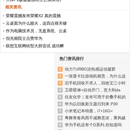
相关资讯
荣耀震撼发布荣耀X2 真的震撼
云桌面为什么能火，这四点很关键
作为电脑技术员，无盘系统、云桌
倪光南院士点赞华为
联想互联网转型大胆尝试 成功孵
热门资讯排行
动力TURBO凉热感运动凝胶
一张显卡比游戏机都贵，为什么这
旧手机回收不求人，回收宝三小时
卫星喷淋+自动开门，意大利da
住友化学｜发布可用于折叠手机的
华为以旧换新主题日到来 P30
小米笔记本特惠，i7+16G+
粤舞青春风雨不减舞意浓，乘风破
华为手机还有个D系列,你知道吗