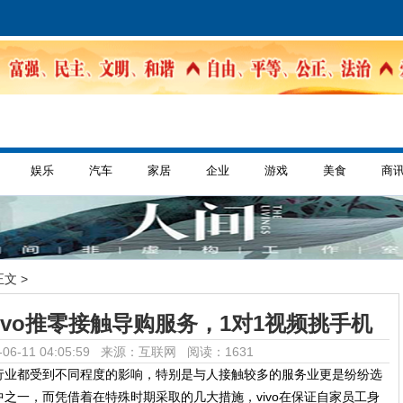
娱乐
汽车
家居
企业
游戏
美食
商
正文 >
ivo推零接触导购服务，1对1视频挑手机
06-11 04:05:59 来源：互联网
阅读：1631
行业都受到不同程度的影响，特别是与人接触较多的服务业更是纷纷选
之一，而凭借着在特殊时期采取的几大措施，vivo在保证自家员工身