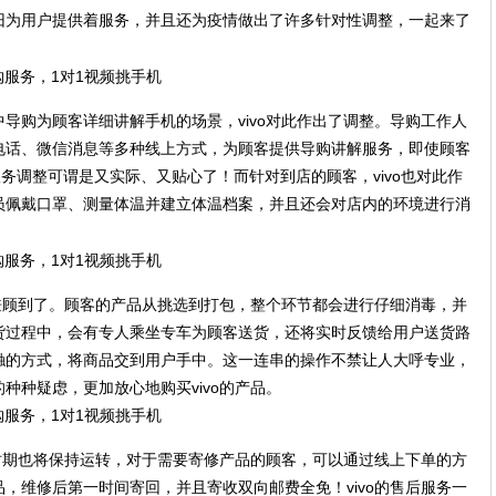
旧为用户提供着服务，并且还为疫情做出了许多针对性调整，一起来了
导购为顾客详细讲解手机的场景，vivo对此作出了调整。导购工作人
电话、微信消息等多种线上方式，为顾客提供导购讲解服务，即使顾客
服务调整可谓是又实际、又贴心了！而针对到店的顾客，vivo也对此作
员佩戴口罩、测量体温并建立体温档案，并且还会对店内的环境进行消
样兼顾到了。顾客的产品从挑选到打包，整个环节都会进行仔细消毒，并
货过程中，会有专人乘坐专车为顾客送货，还将实时反馈给用户送货路
触的方式，将商品交到用户手中。这一连串的操作不禁让人大呼专业，
种种疑虑，更加放心地购买vivo的产品。
常时期也将保持运转，对于需要寄修产品的顾客，可以通过线上下单的方
，维修后第一时间寄回，并且寄收双向邮费全免！vivo的售后服务一