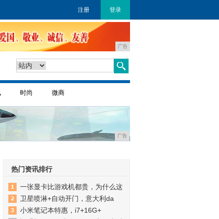
注册
登录
广告
讯
时尚
微商
广告
热门资讯排行
一张显卡比游戏机都贵，为什么这
卫星喷淋+自动开门，意大利da
小米笔记本特惠，i7+16G+