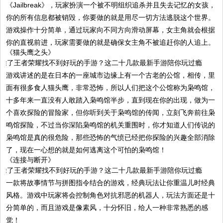
《Jailbreak》，玩家扮演一个被不明组织追杀并且失去记忆的女孩，
你的所有信息都被销毁，你要做的就是用尽一切方法逃脱这个世界。
游戏操作十分简单，通过玩家向不同方向滑动屏幕，女主角就会根据
你的直视前进，玩家需要做的就是确保女主角不被追赶你的人追上。
《猫头鹰之头》
游戏讲述的是在日本的一座城市边缘上有一个古老的公馆，相传，里
面有很多食人猫头鹰，非常恐怖，所以人们把这个公馆称为枭鸣馆，
十多年来一直没有人敢踏入枭鸣馆半步，直到现在你的出现，做为一
个喜欢探险的冒险家，但你听到关于枭鸣馆的传闻，立刻飞奔前往枭
鸣馆探险，不过当你深陷枭鸣馆的机关重围时，你才知道人们传说的
枭鸣馆是真的很危险，那些恐怖的气愤已经把你探险的兴趣全部消除
了，现在一心想的就是如何逃离这个可怕的枭鸣馆！
《连接与断开》
一款将故事情节与拼图指令结合的游戏，经典玩法让你重温儿时经典
风格。游戏中玩家将会控制角色对抗邪恶的机器人，玩法方面还是十
分简单的，而且游戏是像素风，十分怀旧，给人一种非常熟悉的感
觉！