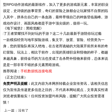
型RPG动作游戏的最新续作，加入了更多的游戏新元素，丰富的职业
设定，史诗级的故事背景，奇幻的冒险之旅都会让玩家情不自禁的陷
入其中，拼杀出自己的一条血路，最终带领自己的种族登临巅峰。游
戏动作设计、画面风格都是手游中顶尖级的，值得一玩。
《地下城堡2：黑暗觉醒》
一款模拟经营与地牢探险游戏，集文字、放置、冒险、经营类为一
身，您的冒险队将深入绝地，在古老而诡秘的大陆展开前所未有的奇
幻冒险。玩法上，相比于前作，出现的英雄职业和怪物的样子，都越
来越具象，获得金币的方法也变成了击杀野外怪物来获得，总体来说
是是一部非常不错的多元素黑暗游戏。
推荐阅读：
手机数据线连接电视
（正文已结束）
免责声明及提醒：
此文内容为本网所转载企业宣传资讯，该相关信息
仅为宣传及传递更多信息之目的，不代表本网站观点，文章真实性请
浏览者慎重核实！任何投资加盟均有风险，提醒广大民众投资需谨
慎！
上一篇：没有了