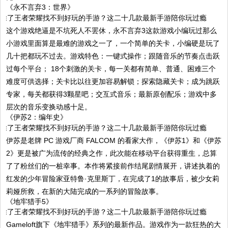
《永不言弃3：世界》
这个游戏绝逼是不坑死人不罢休，永不言弃3这款游戏小编玩过那么
小游戏里面算是最难的游戏之一了，一个简单的关卡，小编硬是玩了
几十把都玩不过去。游戏特色：一键式操作；跟随音乐的节奏点击跃
过每个平台； 18个刺激的关卡，每一关都有简单、普通、困难三个
难度可供选择；关卡比以往更加容易解锁；探索隐藏关卡；成为跳跃
专家，每关都获得3颗星吧；交互式音乐；最新原创配乐；游戏中多
层次的音乐变换动感十足。
《伊苏2：编年史》
伊苏是老牌 PC 游戏厂商 FALCOM 的看家大作，《伊苏1》和《伊苏
2》更是被广为流传的经典之作，此次能在移动平台获得重生，总算
了了粉丝们的一桩幸事。本作将紧接前作结尾剧情展开，讲述执着的
红发的少年冒险家亚特鲁·克里斯丁，在完成了1的故事后，被少女莉
莉娅所救，在新的大陆完成的一系列的冒险故事。
《地牢猎手5》
Gameloft旗下《地牢猎手》系列的最新作品。游戏作为一款狂热的大