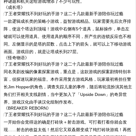
种谜题和机关这给游戏增添了不少可玩性。
《成长塔》
一款逻辑成长类的策略小游戏，益智游戏精品。玩家需要先后次序排
阵，使这个塔达到顶端！游戏中右侧有5个道具，鼠标操作，单击左
键就可以使用道具。使用道具的顺序不同，所产生的连锁反应也不相
同。左侧显示的是塔的层数，点击上下的箭头，就可以上下移动游戏
画面。游戏目的，就是让塔成长到27层。
《怪奇物语》
同名美剧改编的像素探案游戏，重点是，这款游戏的探案剧情特别丰
富，侦探迷玩家的福音。本作采用复古游戏风格，玩家最初将担任警
长Jim Hopper的角色，调查失踪儿童的事件，随后将轮流扮演其他主
角们打开相关支线剧情，当中更加入了「Upside Down」的奇异世
界。游戏汉化由手谈汉化组制作发布。
《BREAKER REBORN》
一开始你会觉得这的确是打砖块＋射击游戏。可打着打着你就会发
现……射击的收益太低！然后它又双叒叕变成了纯打砖块游戏！再然