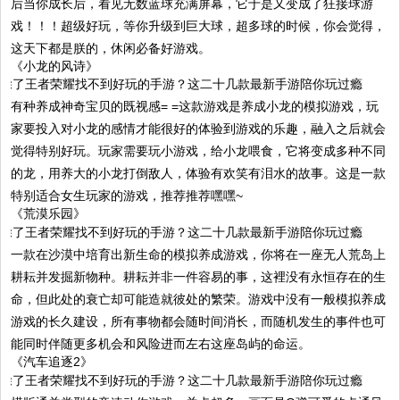
后当你成长后，看见无数蓝球充满屏幕，它于是又变成了狂接球游
戏！！！超级好玩，等你升级到巨大球，超多球的时候，你会觉得，
这天下都是朕的，休闲必备好游戏。
《小龙的风诗》
有种养成神奇宝贝的既视感= =这款游戏是养成小龙的模拟游戏，玩
家要投入对小龙的感情才能很好的体验到游戏的乐趣，融入之后就会
觉得特别好玩。玩家需要玩小游戏，给小龙喂食，它将变成多种不同
的龙，用养大的小龙打倒敌人，体验有欢笑有泪水的故事。这是一款
特别适合女生玩家的游戏，推荐推荐嘿嘿~
《荒漠乐园》
一款在沙漠中培育出新生命的模拟养成游戏，你将在一座无人荒岛上
耕耘并发掘新物种。耕耘并非一件容易的事，这裡没有永恒存在的生
命，但此处的衰亡却可能造就彼处的繁荣。游戏中没有一般模拟养成
游戏的长久建设，所有事物都会随时间消长，而随机发生的事件也可
能同时伴随更多机会和风险进而左右这座岛屿的命运。
《汽车追逐2》