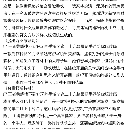
这是一款像素风格的迷宫冒险游戏……玩家将扮演一无所有的弱鸡勇
者，在一座破破烂烂的迷宫中边打史莱姆边升级，然后通过获得的财
富来买装备，以便能够去更深层迷宫探险——当然，探险也是有代价
的，能撑到什么程度就看你的造化了。每层迷宫的地板随机生成，用
来框选的符文方块的样式也随机生成的。
《脱出万圣节派对》
一款制作精良的万圣节题材密室脱出类游戏。盛装打扮的妹子们穿过
森林，却迷失在了森林中的大房子里，她们想早点回家，但就在这个
时候，大门消失了……游戏玩法：在陆续开启的关卡房间当中搜寻有
用的道具，通过组合和思考来解开谜团，获得开启锁头的钥匙以及人
偶……本作一共有10个关卡，3种不同的结局。
《普雷顿斯特林》
本周手谈汉化上架的新游，是一款特别好玩的冒险解谜游戏。游戏操
作简单并且上手容易，这让玩家可以更好控制主角在游戏中不断冒
险。 主角普雷顿斯特林是一个集冒险家、旅行者和赏金猎人于一身
的一个牛人。玩家除了一路打打杀杀之外，还要破解游戏中遇到的各