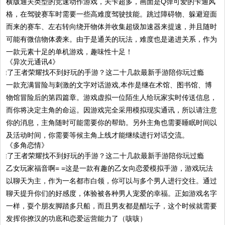
横版通关类型的竞速动作游戏，关卡超多，画面是Q弹可爱的卡通风
格，在驾驶赛车时需要一些高难度驾驶技能。跳过障碍物、躲避迎面
而来的赛车、左右转向绕开物体并收集超级加速器来提速，并且随时
可能有微信物体袭来。由于是通关的玩法，难度也是递进关系，作为
一款元素十足的单机游戏，趣味性十足！
《异次元通讯4》
一款充满冒险与刺激的文字对话游戏,本作是继在术馆、图书馆、博
物馆冒险后的第四篇章。游戏虚拟一位陌生人给玩家实时传送信息，
而你将决定主角的命运。因游戏完全采用模拟现实通讯，所以请注意
你的消息，主角随时可能需要你的帮助。另外主角也需要睡眠时间以
及活动时间，你需要等候主角上线才能继续进行对话交流。
《多角恋情》
乙女玩家福音啊= =这是一款有趣的乙女向恋爱模拟手游，游戏玩法
以聊天为主，作为一名都市白领，你可以与多个男人进行交往。通过
聊天提升你们的好感度，体验被各种男人宠爱的幸福。正如游戏名字
一样，耍个朋友脚踏多只船，而且男友都是醋坛子，这个时候就需要
发挥你撩汉的功底和恋爱运营能力了（咳咳）