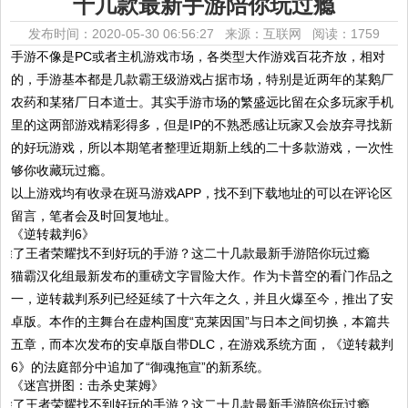
十几款最新手游陪你玩过瘾
发布时间：2020-05-30 06:56:27 来源：互联网
阅读：1759
手游不像是PC或者主机游戏市场，各类型大作游戏百花齐放，相对
的，手游基本都是几款霸王级游戏占据市场，特别是近两年的某鹅厂
农药和某猪厂日本道士。其实手游市场的繁盛远比留在众多玩家手机
里的这两部游戏精彩得多，但是IP的不熟悉感让玩家又会放弃寻找新
的好玩游戏，所以本期笔者整理近期新上线的二十多款游戏，一次性
够你收藏玩过瘾。
以上游戏均有收录在斑马游戏APP，找不到下载地址的可以在评论区
留言，笔者会及时回复地址。
《逆转裁判6》
猫霸汉化组最新发布的重磅文字冒险大作。作为卡普空的看门作品之
一，逆转裁判系列已经延续了十六年之久，并且火爆至今，推出了安
卓版。本作的主舞台在虚构国度“克莱因国”与日本之间切换，本篇共
五章，而本次发布的安卓版自带DLC，在游戏系统方面，《逆转裁判
6》的法庭部分中追加了“御魂拖宣”的新系统。
《迷宫拼图：击杀史莱姆》