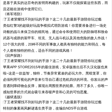
是基于真实的达芬奇的发明而构建的，玩家不仅能探索这些东西，而
且还能在游戏中使用它们。
《将军塔防》
类似红警3的超级好玩战争模拟式塔防游戏！你需要准备进行一场史
诗般的战斗来保卫你的殖民地，通过命令和使用巨大的防御塔和致命
武器与成群的装甲车、坦克、无人战斗机以及其他危险的敌人作战！
12个强大的塔，20种不同的军事敌人都具有独特的能力和弱点，每
个人都有独特的特点，适合不同的游戏风格！
《回声探路》
苹果APP STORE2015年的最佳游戏，安卓版推出后不久汉化版也来
啦~这是一款益智，独特，节奏异常紧凑的必玩大作。黑暗笼罩，你
必须利用可视化的声音来引导自己通过危机四伏的环境。你发出的声
音遇到障碍物会反弹，展现出周围世界的轮廓。用不了多久，你唯一
感知世界的方式就会吸引来吞噬声音和心灵的可怕恶魔。
《越狱逃脱》
特别的像素画风解谜逃生类手游，改编自NDS平台游戏