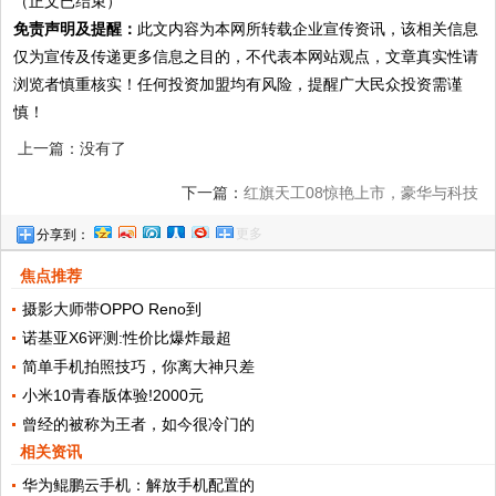
（正文已结束）
免责声明及提醒：
此文内容为本网所转载企业宣传资讯，该相关信息
仅为宣传及传递更多信息之目的，不代表本网站观点，文章真实性请
浏览者慎重核实！任何投资加盟均有风险，提醒广大民众投资需谨
慎！
上一篇：没有了
下一篇：
红旗天工08惊艳上市，豪华与科技
更多
分享到：
的完美搭配
焦点推荐
摄影大师带OPPO Reno到
诺基亚X6评测:性价比爆炸最超
简单手机拍照技巧，你离大神只差
小米10青春版体验!2000元
曾经的被称为王者，如今很冷门的
相关资讯
华为鲲鹏云手机：解放手机配置的