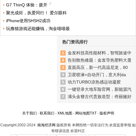
G7 ThinQ 体验：拨开「
聚光成炬，执爱同行！ 爱尔眼科
iPhone使用SHSH2成功
玩撸猫游戏还能赚钱，淘金喵喵最
热门资讯排行
金发科技高性能材料，智驾旅途中
告别散热难题：金发导热塑料大显
直面高压，新一代高温尼龙，80
卫星喷淋+自动开门，意大利da
动力TURBO凉热感运动凝胶
一键登录大地车险官网，新能源汽
满头金簪古代贵族造型：佟丽娅好
关于我们
-
联系我们
-
XML地图
-
网站地图
TXT
-
版权声明
Copyright.2002-2024
南海经济网
版权所有 本网拒绝一切非法行为 欢迎监督举报 如
有错误信息 欢迎纠正