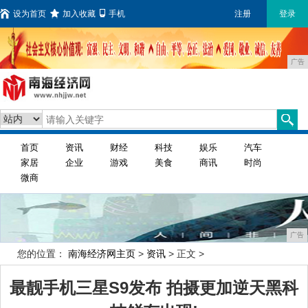
设为首页
加入收藏
手机
注册
登录
广告
首页
资讯
财经
科技
娱乐
汽车
家居
企业
游戏
美食
商讯
时尚
微商
广告
您的位置：
南海经济网主页
>
资讯
> 正文 >
最靓手机三星S9发布 拍摄更加逆天黑科