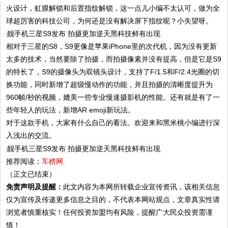
火设计，虹膜解锁和后置指纹解锁，这一点儿小编不太认可，做为全
球超厉害的科技公司，为何还是没有解决屏下指纹呢？小失望呀。
相对于三星的S8，S9更像是苹果iPhone里的次代机，因为没有更新
太多的技术，当然要除了拍摄，而拍摄像素并没有提高，但是它是S9
的特长了，S9的摄像头为双镜头设计，支持了F/1.5和F/2.4光圈的切
换功能，同时新增了超级慢动作的功能，并且拍摄的清晰度提升为
960帧/秒的视频，媲美一些专业慢速摄影机的性能。还有就是有了一
些年轻人的玩法，新增AR emoji新玩法。
对于这款手机，大家有什么自己的看法。欢迎来和黑米桃小编进行深
入浅出的交流。
推荐阅读：
车榜网
（正文已结束）
免责声明及提醒：
此文内容为本网所转载企业宣传资讯，该相关信息
仅为宣传及传递更多信息之目的，不代表本网站观点，文章真实性请
浏览者慎重核实！任何投资加盟均有风险，提醒广大民众投资需谨
慎！