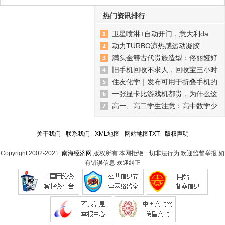
热门资讯排行
卫星喷淋+自动开门，意大利da
动力TURBO凉热感运动凝胶
满头金簪古代贵族造型：佟丽娅好
旧手机回收不求人，回收宝三小时
住友化学｜发布可用于折叠手机的
一张显卡比游戏机都贵，为什么这
高一、高二学生注意：高中数学少
关于我们
-
联系我们
-
XML地图
-
网站地图
TXT
-
版权声明
Copyright.2002-2021
南海经济网
版权所有 本网拒绝一切非法行为 欢迎监督举报 如
有错误信息 欢迎纠正