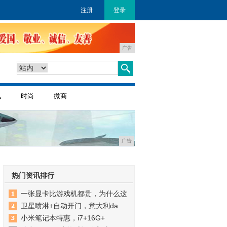
注册
登录
广告
讯
时尚
微商
广告
热门资讯排行
一张显卡比游戏机都贵，为什么这
卫星喷淋+自动开门，意大利da
小米笔记本特惠，i7+16G+