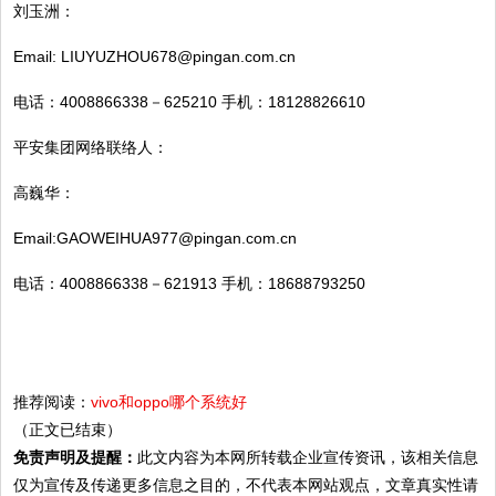
刘玉洲：
Email: LIUYUZHOU678@pingan.com.cn
电话：4008866338－625210 手机：18128826610
平安集团网络联络人：
高巍华：
Email:GAOWEIHUA977@pingan.com.cn
电话：4008866338－621913 手机：18688793250
推荐阅读：
vivo和oppo哪个系统好
（正文已结束）
免责声明及提醒：
此文内容为本网所转载企业宣传资讯，该相关信息
仅为宣传及传递更多信息之目的，不代表本网站观点，文章真实性请