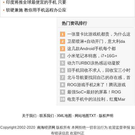
印度将推全球最便宜的手机 只要
软硬兼施 教你用手机远程办公应
热门资讯排行
一张显卡比游戏机都贵，为什么这
卫星喷淋+自动开门，意大利da
这几款Android手机每个都
小米笔记本特惠，i7+16G+
动力TURBO凉热感运动凝胶
旧手机回收不求人，回收宝三小时
北斗导航要找回自己的存在感，首
ROG游戏手机2来了！腾讯游戏
最强SoC+最好的屏幕！ROG
电竞手机中的法拉利，红魔Mar
关于我们
-
联系我们
-
XML地图
-
网站地图
TXT
-
版权声明
Copyright.2002-2020
南海经济网
版权所有 本网拒绝一切非法行为 欢迎监督举报 如
有错误信息 欢迎纠正