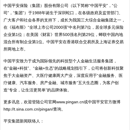
中国平安保险（集团）股份有限公司（以下简称“中国平安”，“公
司”，“集团”）于1988年诞生于深圳蛇口，在各级政府及监管部门、
广大客户和社会各界的支持下，成长为我国三大综合金融集团之一，
在《福布斯》“全球上市公司2000强”中名列第7位，居全球多元保险
企业第1位；在美国《财富》世界500强名列第29位，蝉联中国内地
混合所有制企业第1位。中国平安在香港联合交易所及上海证券交易
所两地上市。
中国平安致力于成为国际领先的科技型个人金融生活服务集团，
在“金融+科技”、“金融+生态”的战略规划指引下，公司将创新科技聚
焦于大金融资产、大医疗健康两大产业，深度应用于“金融服务、医
疗健康、汽车服务、房产金融、城市服务”五大生态圈，为客户创
造“专业，让生活更简单”的品牌体验。
更多讯息，欢迎登陆公司官网www.pingan.cn或中国平安官方微博
http://t.sina.com.cn/pingan/查询。
平安集团新闻联络人：