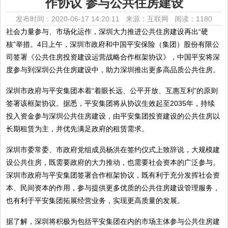
作协议 参与公共住房建设
发布时间：2020-06-17 14:20:11 来源：互联网
阅读：1180
社会力量参与、市场化运作，深圳大力推进公共住房建设再出“硬
核”举措。4日上午，深圳市政府和中国平安保险（集团）股份有限公
司签署《公共住房投资建设运营战略合作框架协议》，中国平安将深
度参与到深圳公共住房建设中，助力深圳推出更多高品质公共住房。
深圳市政府与平安集团本着“着眼长远、公平开放、互惠互利”的原则
签署该框架协议。据悉，平安集团将从协议生效起至2035年，持续
投入资金参与深圳公共住房建设，由平安集团投资建设的公共住房以
长期租赁为主，并优先满足政府的租赁需求。
深圳市委常委、市政府党组成员杨洪在签约仪式上致辞说，大规模建
设公共住房，既需要政府的大力推动，也需要社会资本的广泛参与。
深圳市政府与平安集团签署合作框架协议，既有利于充分发挥社会资
本、民间资本的作用，参与提供更多优质的公共住房建设管理服务，
也有利于平安集团拓展经营业务，实现更高质量的发展。
据了解，深圳将积极为包括平安集团在内的市场主体参与公共住房建