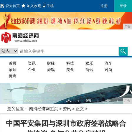
设为首页
加入收藏
手机
注册
登录
广告
首页
资讯
财经
科技
娱乐
汽车
家居
企业
游戏
美食
商讯
时尚
微商
广告
您的位置：
南海经济网主页
>
资讯
> 正文 >
中国平安集团与深圳市政府签署战略合