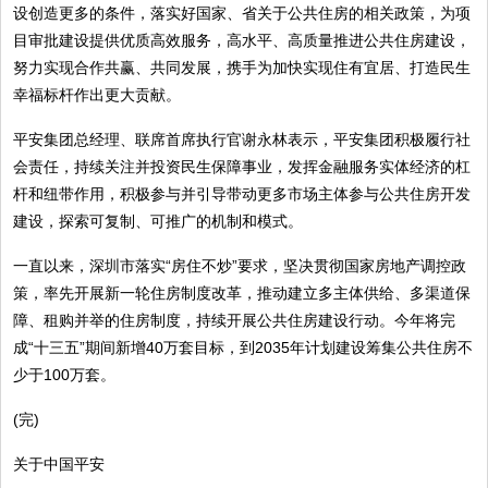
设创造更多的条件，落实好国家、省关于公共住房的相关政策，为项
目审批建设提供优质高效服务，高水平、高质量推进公共住房建设，
努力实现合作共赢、共同发展，携手为加快实现住有宜居、打造民生
幸福标杆作出更大贡献。
平安集团总经理、联席首席执行官谢永林表示，平安集团积极履行社
会责任，持续关注并投资民生保障事业，发挥金融服务实体经济的杠
杆和纽带作用，积极参与并引导带动更多市场主体参与公共住房开发
建设，探索可复制、可推广的机制和模式。
一直以来，深圳市落实“房住不炒”要求，坚决贯彻国家房地产调控政
策，率先开展新一轮住房制度改革，推动建立多主体供给、多渠道保
障、租购并举的住房制度，持续开展公共住房建设行动。今年将完
成“十三五”期间新增40万套目标，到2035年计划建设筹集公共住房不
少于100万套。
(完)
关于中国平安