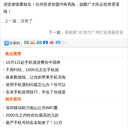
浏览者慎重核实！任何投资加盟均有风险，提醒广大民众投资需谨
慎！
上一篇：没有了
下一篇：
美能膜“法”助力广州打造美丽宜居
更多
分享到：
环境
焦点推荐
10月1日起手机漫游费在中国将
不用纠结，1000元左右手机就
换条数据线，让你的苹果手机充电
使用手机遇到问题怎么办？你可以
安卓手机使用技巧，学会了你就是
相关资讯
深圳移动助力南山公共WiFi覆
2000元之内性价比最高的几款
最严手机号码实名制来了！11月