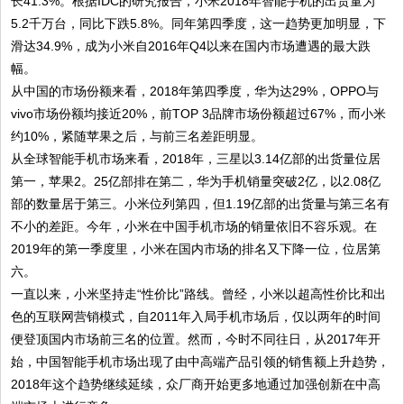
长41.3%。根据IDC的研究报告，小米2018年智能手机的出货量为
5.2千万台，同比下跌5.8%。同年第四季度，这一趋势更加明显，下
滑达34.9%，成为小米自2016年Q4以来在国内市场遭遇的最大跌
幅。
从中国的市场份额来看，2018年第四季度，华为达29%，OPPO与
vivo市场份额均接近20%，前TOP 3品牌市场份额超过67%，而小米
约10%，紧随苹果之后，与前三名差距明显。
从全球智能手机市场来看，2018年，三星以3.14亿部的出货量位居
第一，苹果2。25亿部排在第二，华为手机销量突破2亿，以2.08亿
部的数量居于第三。小米位列第四，但1.19亿部的出货量与第三名有
不小的差距。今年，小米在中国手机市场的销量依旧不容乐观。在
2019年的第一季度里，小米在国内市场的排名又下降一位，位居第
六。
一直以来，小米坚持走“性价比”路线。曾经，小米以超高性价比和出
色的互联网营销模式，自2011年入局手机市场后，仅以两年的时间
便登顶国内市场前三名的位置。然而，今时不同往日，从2017年开
始，中国智能手机市场出现了由中高端产品引领的销售额上升趋势，
2018年这个趋势继续延续，众厂商开始更多地通过加强创新在中高