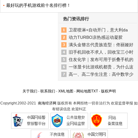
最好玩的手机游戏前十名排行榜！
热门资讯排行
卫星喷淋+自动开门，意大利da
动力TURBO凉热感运动凝胶
满头金簪古代贵族造型：佟丽娅好
旧手机回收不求人，回收宝三小时
住友化学｜发布可用于折叠手机的
一张显卡比游戏机都贵，为什么这
高一、高二学生注意：高中数学少
关于我们
-
联系我们
-
XML地图
-
网站地图
TXT
-
版权声明
Copyright.2002-2021
南海经济网
版权所有 本网拒绝一切非法行为 欢迎监督举报 如
有错误信息 欢迎纠正