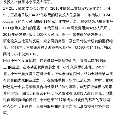
发投入上就显得小巫见大巫了。
1月2日，欧盟委员会公布了《2018年欧盟工业研发投资排名》。其
中，三星电子以134.37亿欧元的研发投入位居第一，华为以113.34
亿欧元（约合人民币856.11亿元）排在第五名。根据华为消费者业务
CEO余承东之前的透露，华为手机2017年研发费用为82亿人民币，
2018年研发费用估计100亿人民币。高于小米整体的研发投入。
研发投入占比更能反应一家公司的类型，及公司对技术研发的重视程
度。2018年，三星研发投入占总营收6.4%，华为则占14.1%。与此
同时，小米仅为3.3%。
回顾小米的发展历程，它更像是一家顺势而为、乘着风口“扶摇而
上”的企业。在移动互联网兴起之时，小米入局手机市场。2013年
底，小米开始投资生态链企业，正式布局物联网，成为全球最早系统
布局智能家居的企业之一。在智能手机市场早已是红海一片时，物联
网还是一个以每年年复合增长率16.9%的速率，向万亿级规模迅速攀
升的市场。因此，有失必有得，小米虽然在研发投入占比偏低，但通
过自研和持续的投资，小米已于2017年成为以硬件为基石的互联网
生态公司，其硬件、互联网服务和新零售之间已形成较强的协同效
应。