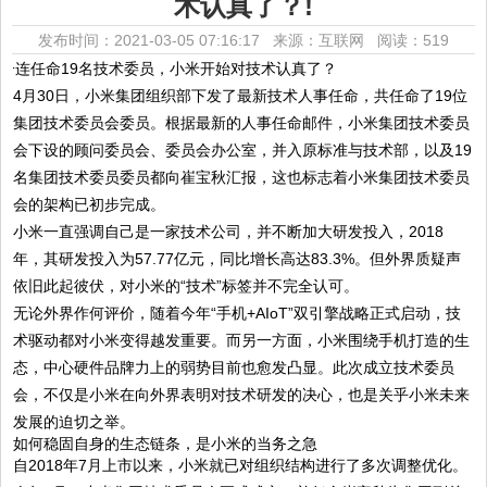
术认真了？!
发布时间：2021-03-05 07:16:17 来源：互联网
阅读：519
4月30日，小米集团组织部下发了最新技术人事任命，共任命了19位
集团技术委员会委员。根据最新的人事任命邮件，小米集团技术委员
会下设的顾问委员会、委员会办公室，并入原标准与技术部，以及19
名集团技术委员委员都向崔宝秋汇报，这也标志着小米集团技术委员
会的架构已初步完成。
小米一直强调自己是一家技术公司，并不断加大研发投入，2018
年，其研发投入为57.77亿元，同比增长高达83.3%。但外界质疑声
依旧此起彼伏，对小米的“技术”标签并不完全认可。
无论外界作何评价，随着今年“手机+AIoT”双引擎战略正式启动，技
术驱动都对小米变得越发重要。而另一方面，小米围绕手机打造的生
态，中心硬件品牌力上的弱势目前也愈发凸显。此次成立技术委员
会，不仅是小米在向外界表明对技术研发的决心，也是关乎小米未来
发展的迫切之举。
如何稳固自身的生态链条，是小米的当务之急
自2018年7月上市以来，小米就已对组织结构进行了多次调整优化。