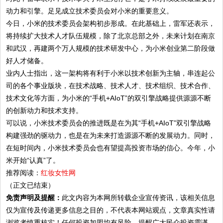
动力和引擎。足见成立技术委员会对小米的重要意义。
今日，小米的技术委员会架构初步形成。在此基础上，雷军还表示，
将持续扩大技术人才队伍规模，除了北京总部之外，未来计划在南京
和武汉，再建两个万人规模的技术研发中心，为小米创业第二阶段做
好人才储备。
业内人士指出，这一架构将有利于小米以技术创新为主轴，串连起公
司的各个事业版块，在技术战略、技术人才、技术组织、技术合作、
技术文化等方面，为小米的“手机+AIoT”的双引擎战略提供源源不断
的创新动力和技术支持。
可以说，小米技术委员会的推进既是在为其“手机+AIoT”双引擎战略
构建强劲的驱动力，也是在为未来打造源源不断的发展动力。同时，
在短时间内，小米技术委员会也有望提高投资市场的信心。今年，小
米开始“认真”了。
推荐阅读：
红妆女性网
（正文已结束）
免责声明及提醒：
此文内容为本网所转载企业宣传资讯，该相关信息
仅为宣传及传递更多信息之目的，不代表本网站观点，文章真实性请
浏览者慎重核实！任何投资加盟均有风险，提醒广大民众投资需谨