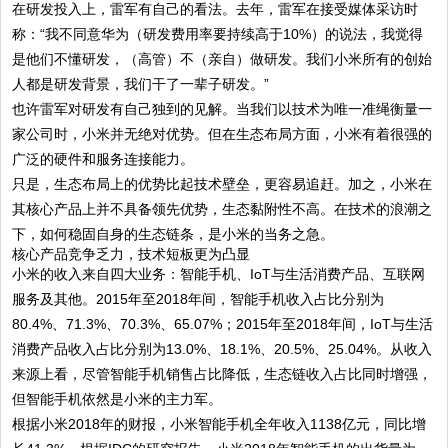
在研发投入上，雷军有自己的看法。去年，雷军在接受媒体采访时
称：“我不同意华为（研发费用率要持续高于10%）的说法，我觉得
是他们不懂研发，（高管）不（亲自）做研发。我们小米所有的创始
人都是研发背景，我们干了一辈子研发。”
也许雷军对研发有自己独到的见解。当我们以技术为唯一准绳衡量一
家公司时，小米并无绝对优势。但在生态布局方面，小米有着很强的
广泛的硬件和服务连接能力。
只是，生态布局上的优势比起技术壁垒，更容易追赶。加之，小米在
其核心产品上并不具备领先优势，生态黏附性不高。在技术的浪潮之
下，如何稳固自身的生态链条，是小米的当务之急。
核心产品竞争乏力，技术短板更为凸显
小米的收入来自四大业务：智能手机、IoT与生活消费产品、互联网
服务及其他。2015年至2018年间，智能手机收入占比分别为
80.4%、71.3%、70.3%、65.07%；2015年至2018年间，IoT与生活
消费产品收入占比分别为13.0%、18.1%、20.5%、25.04%。从收入
来源上看，尽管智能手机销售占比降低，生态链收入占比同时增强，
但智能手机依然是小米的主力军。
根据小米2018年的财报，小米智能手机全年收入1138亿元，同比增