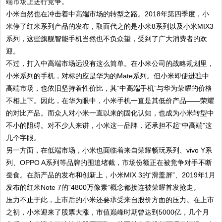
端市场上进行竞争。
小米自然也在冲击着中高端市场的转型之路。2018年第四季度，小
米停了红米系列产品的发布，取而代之的是小米8系列以及小米MIX3
系列，这些旗舰智能手机当然也不负众望，受到了广大消费者的欢
迎。
不过，打入中高端市场远没有这么简单。在小米公司的战略规划里，
小米系列的手机，对标的应是华为的Mate系列。但小米即使进驻中
高端市场，也依旧坚持着性价比，其“中高端手机”与华为荣耀的价格
不相上下。因此，在华为眼中，小米手机一直是其低价产品——荣耀
的对比产品。而众人对小米一直以来的固化认知，也成为小米转型中
不小的阻碍。对不少人来讲，小米这一品牌，还承担不起“中高端”这
几个字眼。
另一方面，在低端市场，小米也面临着来自荣耀畅玩系列、vivo Y系
列、OPPO A系列等品牌的围追堵截，市场份额正在被竞争对手不断
蚕食。在新产品的发布和创新上，小米MIX 3的“滑盖屏”、2019年1月
发布的红米Note 7的“4800万像素”概念都接连被荣耀首发抢走。
压力不止于此，上市后的小米还要承受来自股价方面的压力。在上市
之初，小米迎来了股票大涨，市值巅峰时期曾达到5000亿，几个月