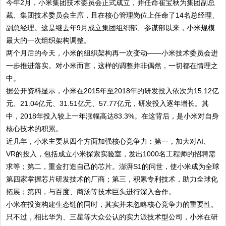
今年2月，小米集团技术委员会正式成立，并任命崔宝秋为集团副总
裁、集团技术委员会主席，且在核心管理岗位上任命了14名总经理、
副总经理。这是继去年9月成立集团组织部、参谋部以来，小米规模
最大的一次组织架构调整。
两个月后的今天，小米的组织架构再一次变动——小米技术委员会进
一步推进落实。对小米而言，这样的调整并非偶然，一切都在情理之
中。
据公开资料显示，小米在2015年至2018年的研发投入依次为15.12亿
元、21.04亿元、31.51亿元、57.77亿元，研发投入逐年增长。其
中，2018年投入较上一年涨幅高达83.3%。在这背后，是小米对自身
核心技术的积累。
近几年，小米主要从四个方面加强核心竞争力：第一，加大对AI、
VR的投入，包括成立小米探索实验室，发出1000名工程师的招聘需
求等；第二，重金打造自己的芯片。澎湃S1的问世，使小米成为全球
第四家掌握芯片研发技术的厂商；第三，积累专利技术，助力全球化
拓展；第四，与百度、商汤等技术巨头进行深入合作。
小米在投资构建生态链的同时，其实并未忽略核心竞争力的重要性。
只不过，相比华为、三星等大众公认的实力派技术型公司，小米在研