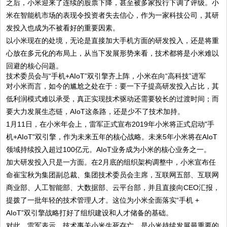
之后，小米迎来了连续的股票下降，甚至被多家投行下调了评级。小
米在智能机市场的表现令投资者失去信心，作为一家科技公司，其研
发投入也成为不被看好的重要因素。
以小米现在的处境，无论是直接加大手机方面的研发投入，还是将重
心放在多元化的布局上，从当下发展形势来看，技术都将是小米难以
回避的核心问题。
技术委员会与“手机+AIoT”双引擎齐上阵，小米在向“高科技”进军
对小米而言，如今的尴尬之处在于：要一下子提高研发投入占比，其
低利润模式难以承受，真正实现技术驱动还需要较长的过渡时间；而
要大力发展生态链，AIoT这条路，还是少不了技术加持。
1月11日，在小米年会上，雷军正式宣布2019年小米将正式启动"手
机+AIoT"双引擎，作为未来五年的核心战略。未来5年小米将在AIoT
领域持续投入超过100亿元。AIoT业务成为小米的核心业务之一。
加大研发投入只是一方面。在2月底的组织架构调整中，小米宣布任
命崔宝秋为集团副总裁、集团技术委员会主席，互联网五部、互联网
商业部、人工智能部、大数据部、云平台部，并且直接向CEO汇报，
提拨了一批年轻的技术管理人才。这位为小米全面落实“手机 +
AIoT”双引擎战略打好了组织建设和人才储备的基础。
对此，雷军表示，技术事关小米生死存亡，是小米持续发展最重要的