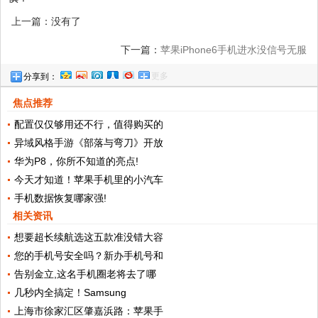
上一篇：没有了
下一篇：
苹果iPhone6手机进水没信号无服
更多
分享到：
务!
焦点推荐
配置仅仅够用还不行，值得购买的
异域风格手游《部落与弯刀》开放
华为P8，你所不知道的亮点!
今天才知道！苹果手机里的小汽车
手机数据恢复哪家强!
相关资讯
想要超长续航选这五款准没错大容
您的手机号安全吗？新办手机号和
告别金立,这名手机圈老将去了哪
几秒内全搞定！Samsung
上海市徐家汇区肇嘉浜路：苹果手