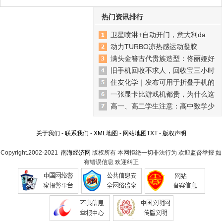
热门资讯排行
卫星喷淋+自动开门，意大利da
动力TURBO凉热感运动凝胶
满头金簪古代贵族造型：佟丽娅好
旧手机回收不求人，回收宝三小时
住友化学｜发布可用于折叠手机的
一张显卡比游戏机都贵，为什么这
高一、高二学生注意：高中数学少
关于我们
-
联系我们
-
XML地图
-
网站地图
TXT
-
版权声明
Copyright.2002-2021
南海经济网
版权所有 本网拒绝一切非法行为 欢迎监督举报 如
有错误信息 欢迎纠正