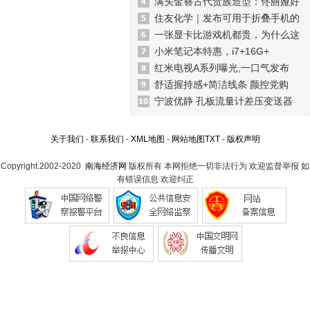
满头金簪古代贵族造型：佟丽娅好
住友化学｜发布可用于折叠手机的
一张显卡比游戏机都贵，为什么这
小米笔记本特惠，i7+16G+
红米电视A系列曝光,一口气发布
舒适握持感+简洁线条 颜控党购
宁波优静 孔板流量计差压变送器
关于我们
-
联系我们
-
XML地图
-
网站地图
TXT
-
版权声明
Copyright.2002-2020
南海经济网
版权所有 本网拒绝一切非法行为 欢迎监督举报 如
有错误信息 欢迎纠正