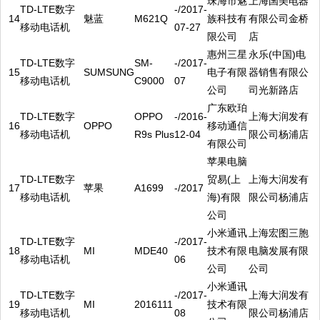
珠海市魅
上海国美电器
TD-LTE数字
-/2017-
14
魅蓝
M621Q
族科技有
有限公司金桥
移动电话机
07-27
限公司
店
惠州三星
永乐(中国)电
TD-LTE数字
SM-
-/2017-
15
SUMSUNG
电子有限
器销售有限公
移动电话机
C9000
07
公司
司光新路店
广东欧珀
TD-LTE数字
OPPO
-/2016-
上海大润发有
16
OPPO
移动通信
移动电话机
R9s Plus
12-04
限公司杨浦店
有限公司
苹果电脑
TD-LTE数字
贸易(上
上海大润发有
17
苹果
A1699
-/2017
移动电话机
海)有限
限公司杨浦店
公司
小米通讯
上海宏图三胞
TD-LTE数字
-/2017-
18
MI
MDE40
技术有限
电脑发展有限
移动电话机
06
公司
公司
小米通讯
TD-LTE数字
-/2017-
上海大润发有
19
MI
2016111
技术有限
移动电话机
08
限公司杨浦店