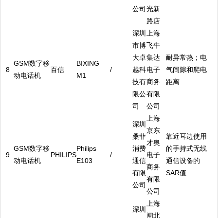
公司
光新
路店
深圳
上海
市博
飞牛
大卓
集达
耐异常热；电
GSM数字移
BIXING
8
百信
/
越科
电子
气间隙和爬电
动电话机
M1
技有
商务
距离
限公
有限
司
公司
上海
深圳
京东
桑菲
靠近耳边使用
才奥
GSM数字移
Philips
消费
的手持式无线
9
PHILIPS
/
电子
动电话机
E103
通信
通信设备的
商务
有限
SAR值
有限
公司
公司
上海
深圳
闸北