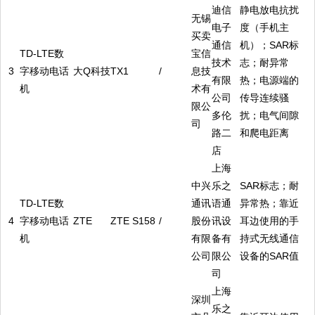
迪信
静电放电抗扰
无锡
电子
度（手机主
买卖
通信
机）；SAR标
TD-LTE数
宝信
技术
志；耐异常
3
字移动电话
大Q科技
TX1
/
息技
有限
热；电源端的
机
术有
公司
传导连续骚
限公
多伦
扰；电气间隙
司
路二
和爬电距离
店
上海
中兴
乐之
SAR标志；耐
TD-LTE数
通讯
语通
异常热；靠近
4
字移动电话
ZTE
ZTE S158
/
股份
讯设
耳边使用的手
机
有限
备有
持式无线通信
公司
限公
设备的SAR值
司
上海
深圳
乐之