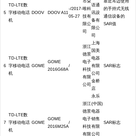
市朵
靠近耳边使用
TD-LTE数
语通
-/2017-
唯科
的手持式无线
5
字移动电话
DOOV
DOOV A11
讯设
05-27
技有
通信设备的
机
备有
限公
SAR值
限公
司
司
上海
浙江
国美
德景
TD-LTE数
电器
GOME
电子
6
字移动电话
GOME
/
有限
SAR标志
2016G68A
科技
机
公司
有限
金桥
公司
店
永乐
浙江
(中国)
德景
电器
TD-LTE数
GOME
电子
销售
7
字移动电话
GOME
/
SAR标志
2016M25A
科技
有限
机
有限
公司