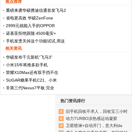
焦点推荐
重磅来袭华硕携迪信通首发飞马2
省电更高效 华硕ZenFone
2999元就能入手的OPPOR
诺基亚拒绝跟随:4500毫安+
手机发烫关掉这个功能试试,用这
相关资讯
华硕发布千元新机“飞马3”
小米15年将推多款手机
荣耀X10Max还有双手挡不住
SUGAR糖果手机C21、小米
非第三代Nexus7平板:完全
热门资讯排行
旧手机回收不求人，回收宝三小时
动力TURBO凉热感运动凝胶
卫星喷淋+自动开门，意大利da