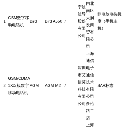
闸北
宁波
南区
波导
静电放电抗扰
GSM数字移
大润
1
Bird
Bird A550
/
股份
度（手机主
动电话机
发商
有限
机）
贸有
公司
限公
司
上海
迪信
深圳
电子
市艾
通信
GSM/CDMA
捷莫
技术
2
1X双模数字
AGM
AGM M2
/
SAR标志
科技
有限
移动电话机
有限
公司
公司
多伦
路二
店
上海