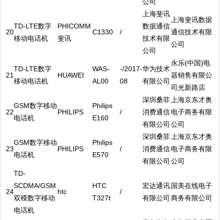
公司
上海斐讯
上海斐讯数据
TD-LTE数字
PHICOMM
数据通信
20
C1330
/
通信技术有限
移动电话机
斐讯
技术有限
公司
公司
永乐(中国)电
TD-LTE数字
WAS-
-/2017-
华为技术
21
HUAWEI
器销售有限公
移动电话机
AL00
08
有限公司
司光新路店
深圳桑菲
上海京东才奥
GSM数字移动
Philips
22
PHILIPS
/
消费通信
电子商务有限
电话机
E160
有限公司
公司
深圳桑菲
上海京东才奥
GSM数字移动
Philips
23
PHILIPS
/
消费通信
电子商务有限
电话机
E570
有限公司
公司
TD-
SCDMA/GSM
HTC
宏达通讯
国美在线电子
24
htc
/
双模数字移动
T327t
有限公司
商务有限公司
电话机