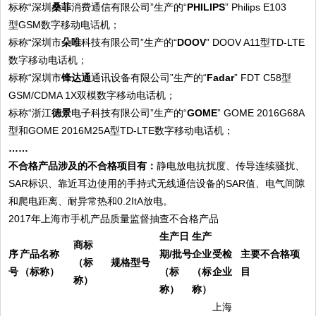
标称“深圳
桑菲
消费通信有限公司”生产的“
PHILIPS
” Philips E103
型GSM数字移动电话机；
标称“深圳市
朵唯
科技有限公司”生产的“
DOOV
” DOOV A11型TD-LTE
数字移动电话机；
标称“深圳市
锋达通
通讯设备有限公司”生产的“
Fadar
” FDT C58型
GSM/CDMA 1X双模数字移动电话机；
标称“浙江
德景
电子科技有限公司”生产的“
GOME
” GOME 2016G68A
型和GOME 2016M25A型TD-LTE数字移动电话机；
……
不合格产品涉及的不合格项目有：
静电放电抗扰度、传导连续骚扰、
SAR标识、靠近耳边使用的手持式无线通信设备的SAR值、电气间隙
和爬电距离、耐异常热和0.2ItA放电。
2017年上海市手机产品质量监督抽查不合格产品
生产日
生产
商标
序
产品名称
期/
批号
企业
受检
主要不合格项
（标
规格型号
号
（标称）
（标
（标
企业
目
称）
称）
称）
上海