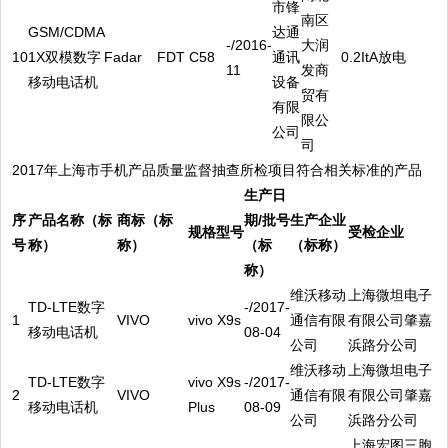
市锋
南区
GSM/CDMA
达通
-/2016-
大润
10
1X双模数字
Fadar
FDT C58
通讯
0.2ItA放电
11
发商
移动电话机
设备
贸有
有限
限公
公司
司
2017年上海市手机产品质量监督抽查所检项目符合相关标准的产品
生产日
序
产品名称（标
商标（标
期/
批号
生产企业
规格型号
受检企业
号
称）
称）
（标
（标称）
称）
维沃移动
上海微坦电子
TD-LTE数字
-/2017-
1
VIVO
vivo X9s
通信有限
有限公司肇嘉
移动电话机
08-04
公司
浜路分公司
维沃移动
上海微坦电子
TD-LTE数字
vivo X9s
-/2017-
2
VIVO
通信有限
有限公司肇嘉
移动电话机
Plus
08-09
公司
浜路分公司
上海宏图三胞