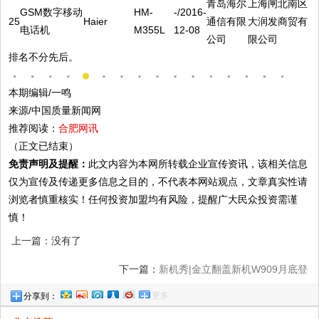
青岛海尔
上海闸北南区
GSM数字移动
HM-
-/2016-
25
Haier
通信有限
大润发商贸有
电话机
M355L
12-08
公司
限公司
排名不分先后。
本期编辑/一鸣
来源/中国质量新闻网
推荐阅读：
合肥网讯
（正文已结束）
免责声明及提醒：
此文内容为本网所转载企业宣传资讯，该相关信息
仅为宣传及传递更多信息之目的，不代表本网站观点，文章真实性请
浏览者慎重核实！任何投资加盟均有风险，提醒广大民众投资需谨
慎！
上一篇：没有了
下一篇：
新机秀|金立翻盖新机W909月底登
更多
分享到：
场