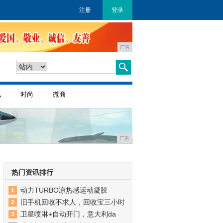
注册
登录
广告
讯
时尚
微商
广告
热门资讯排行
动力TURBO凉热感运动凝胶
旧手机回收不求人，回收宝三小时
卫星喷淋+自动开门，意大利da