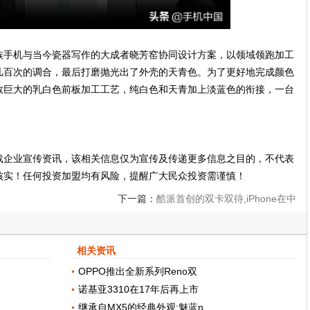
是魅族手机与当今瓷器写作的大成者晓芳窑协同设计方案，以领域领跑加工
几百次的调合，最后打磨抛光出了外壳的天青色。为了更好地完成颜色
数巨大的乳白色前板加工工艺，纯白色和天青加上淡蓝色的衔接，一台
载企业宣传资讯，该相关信息仅为宣传及传递更多信息之目的，不代表
核实！任何投资加盟均有风险，提醒广大民众投资需谨慎！
下一篇：
酷派首创的双卡双待,iPhone在中
国也要上了,安卓机咋办?
相关资讯
OPPO推出全新系列Reno双
诺基亚3310在17年后再上市
继承自MX5的经典外观:魅蓝n