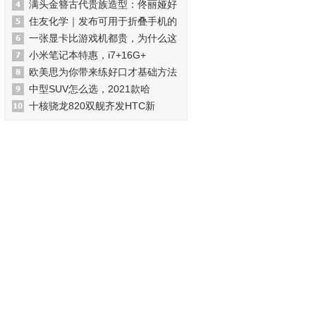
满头金簪古代贵族造型：佟丽娅好
住友化学｜发布可用于折叠手机的
一张显卡比游戏机都贵，为什么这
小米笔记本特惠，i7+16G+
欧美思为你带来练好口才基础方法
中型SUV怎么选，2021款哈
十核骁龙820双舰齐发HTC新