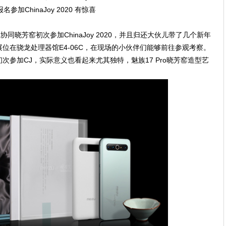
同晓芳窑初次参加ChinaJoy 2020，并且归还大伙儿带了几个新年
位在骁龙处理器馆E4-06C，在现场的小伙伴们能够前往参观考察。
参加CJ，实际意义也看起来尤其独特，魅族17 Pro晓芳窑造型艺