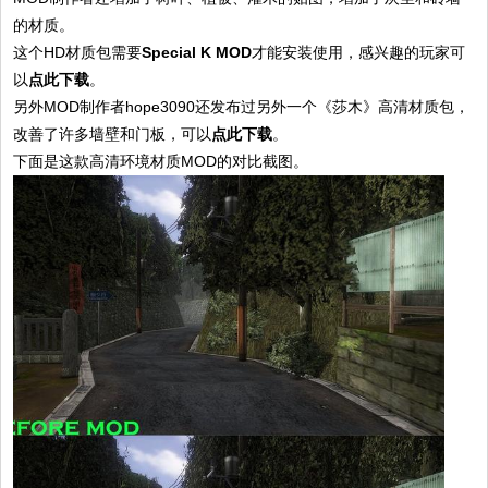
的材质。
这个HD材质包需要
Special K MOD
才能安装使用，感兴趣的玩家可
以
点此下载
。
另外MOD制作者hope3090还发布过另外一个《莎木》高清材质包，
改善了许多墙壁和门板，可以
点此下载
。
下面是这款高清环境材质MOD的对比截图。