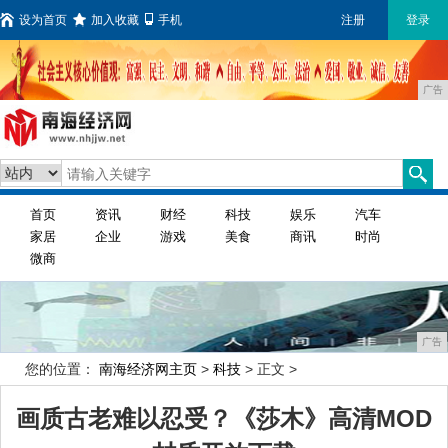
设为首页
加入收藏
手机
注册
登录
广告
首页
资讯
财经
科技
娱乐
汽车
家居
企业
游戏
美食
商讯
时尚
微商
广告
您的位置：
南海经济网主页
>
科技
> 正文 >
画质古老难以忍受？《莎木》高清MOD