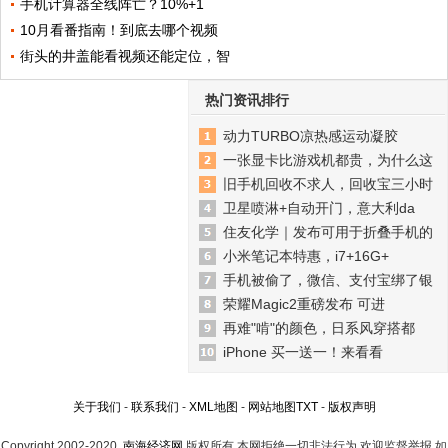
手机计算器全线阵亡？10%+1
10月看番指南！到底去哪个视频
街头的井盖能看视频还能定位，智
热门资讯排行
动力TURBO凉热感运动凝胶
一张显卡比游戏机都贵，为什么这
旧手机回收不求人，回收宝三小时
卫星喷淋+自动开门，意大利da
住友化学｜发布可用于折叠手机的
小米笔记本特惠，i7+16G+
手机被偷了，微信、支付宝绑了银
荣耀Magic2重磅发布 可进
再难"啃"的颜色，日系风穿搭都
iPhone 买一送一！来看看
关于我们
-
联系我们
-
XML地图
-
网站地图
TXT
-
版权声明
Copyright.2002-2020
南海经济网
版权所有 本网拒绝一切非法行为 欢迎监督举报 如