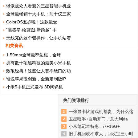
谈谈被众人看衰的三星智能手机业
全球最畅销十大手机：前十仅三家
ColorOS五岁啦！这款最受
“襄盛举·绘蓝图·新跨越” 手
无线充的这个骚操作，让手机站着
相关资讯
1.59mm全球最窄边框，全球
拥有数十项黑科技的最美小米手机
致敬经典！这些让人赞不绝口的功
谁说苹果没创新，全新定制版iP
小米5手机正式发布 3D陶瓷机
热门资讯排行
一张显卡比游戏机都贵，为什么这
卫星喷淋+自动开门，意大利da
小米笔记本特惠，i7+16G+
旧手机回收不求人，回收宝三小时